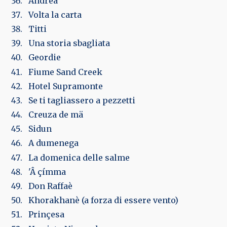
Andrea
Volta la carta
Titti
Una storia sbagliata
Geordie
Fiume Sand Creek
Hotel Supramonte
Se ti tagliassero a pezzetti
Creuza de mä
Sidun
A dumenega
La domenica delle salme
'Â çímma
Don Raffaè
Khorakhanè (a forza di essere vento)
Prinçesa