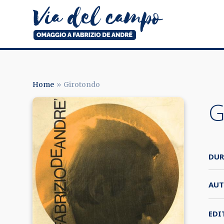
Salta
al
contenuto
principale
Via
del
campo
Home
Girotondo
BRICIOLE
G
DI
PANE
DUR
AUT
EDI