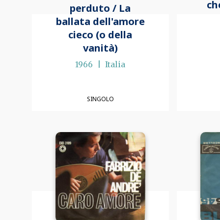
ch
perduto / La
ballata dell'amore
cieco (o della
vanità)
1966
Italia
SINGOLO