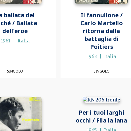
a ballata del
Il fannullone /
chè / Ballata
Carlo Martello
dell'eroe
ritorna dalla
battaglia di
1961
Italia
Poitiers
1963
Italia
SINGOLO
SINGOLO
Per i tuoi larghi
occhi / Fila la lana
1965
Italia