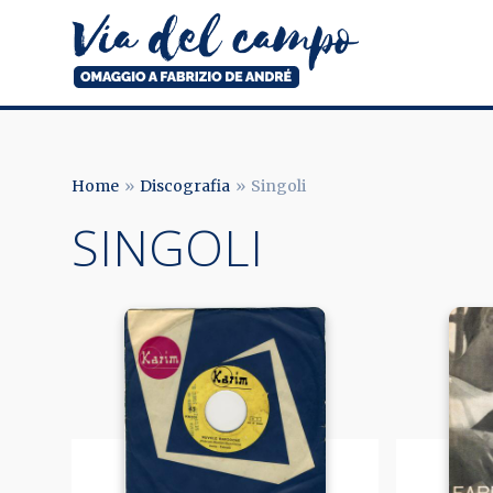
Salta
al
contenuto
principale
Via
del
campo
Home
Discografia
Singoli
BRICIOLE
SINGOLI
DI
PANE