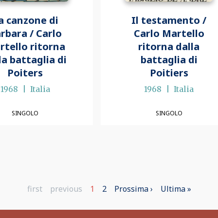
a canzone di
Il testamento /
rbara / Carlo
Carlo Martello
rtello ritorna
ritorna dalla
la battaglia di
battaglia di
Poiters
Poitiers
1968
Italia
1968
Italia
SINGOLO
SINGOLO
Prima
first
Pagina
previous
Pagina
1
Page
2
Pagina
Prossima ›
Ultima
Ultima »
pagina
precedente
attuale
successiva
pagina