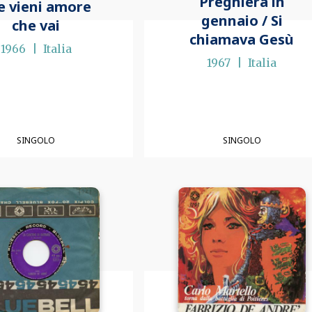
Preghiera in
e vieni amore
gennaio / Si
che vai
chiamava Gesù
1966
Italia
1967
Italia
SINGOLO
SINGOLO