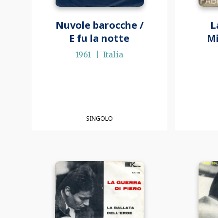
Nuvole barocche /
L
E fu la notte
Mi
1961
Italia
SINGOLO