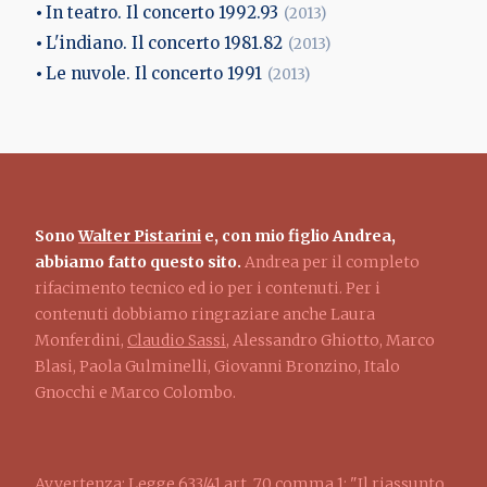
In teatro. Il concerto 1992.93
(2013)
L'indiano. Il concerto 1981.82
(2013)
Le nuvole. Il concerto 1991
(2013)
Sono
Walter Pistarini
e, con mio figlio Andrea,
abbiamo fatto questo sito.
Andrea per il completo
rifacimento tecnico ed io per i contenuti. Per i
contenuti dobbiamo ringraziare anche Laura
Monferdini,
Claudio Sassi
, Alessandro Ghiotto, Marco
Blasi, Paola Gulminelli, Giovanni Bronzino, Italo
Gnocchi e Marco Colombo.
Avvertenza: Legge 633/41 art. 70 comma 1: "Il riassunto,