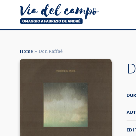
Salta
al
contenuto
principale
Via
del
campo
Home
Don Raffaè
BRICIOLE
D
DI
PANE
DUR
AUT
EDI