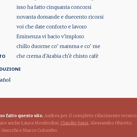
isso ha fatto cinquanta concorsi
novanta domande e duecento ricorsi
voi che date conforto e lavoro
Eminenza vi bacio v'imploro
chillo duorme co' mamma e co' me
TO
che crema d'Arabia ch'è chisto cafè
DUZIONI
añol
o fatto questo sito.
Andrea per il completo rifacimento tecnico
ziare anche Laura Monferdini,
Claudio Sassi
, Alessandro Ghiotto,
lo Gnocchi e Marco Colombo.