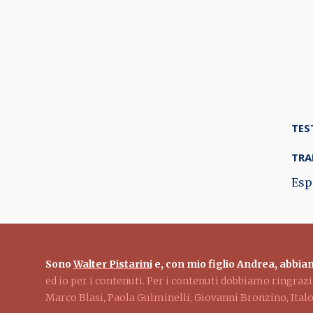
TES
TRA
Esp
Sono
Walter Pistarini
e, con mio figlio Andrea, abbiam
ed io per i contenuti. Per i contenuti dobbiamo ringra
Marco Blasi, Paola Gulminelli, Giovanni Bronzino, Ita