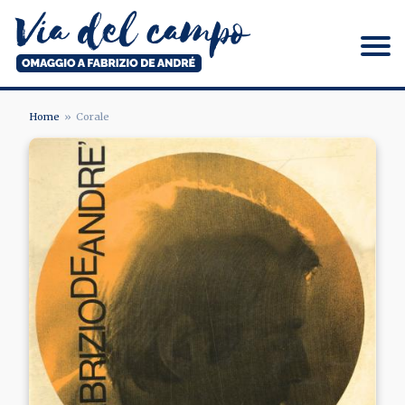
Salta
al
contenuto
principale
Via del campo
Home
Corale
BRICIOLE
DI
PANE