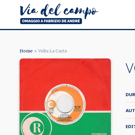
Salta
al
contenuto
principale
Via
del
campo
Home
Volta La Carta
BRICIOLE
V
DI
PANE
DUR
AUT
EDI