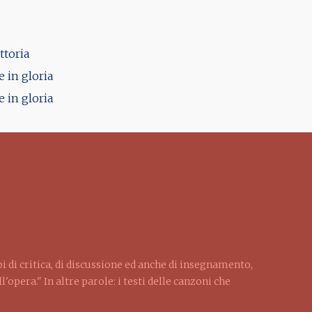
ttoria
e in gloria
e in gloria
pi di critica, di discussione ed anche di insegnamento,
'opera." In altre parole: i testi delle canzoni che