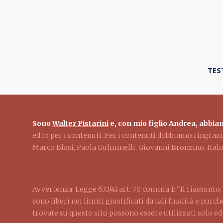
TES
Sono
Walter Pistarini
e, con mio figlio Andrea, abbiam
ed io per i contenuti. Per i contenuti dobbiamo ringra
Marco Blasi, Paola Gulminelli, Giovanni Bronzino, Ita
Avvertenza: Legge 633/41 art. 70 comma 1: "Il riassunto, 
sono liberi nei limiti giustificati da tali finalità e pur
trovate su questo sito possono essere utilizzati solo e