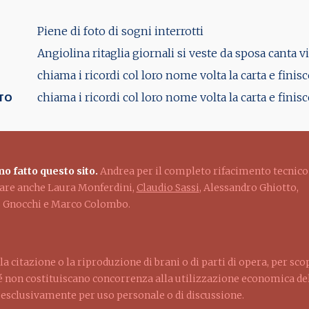
Piene di foto di sogni interrotti
Angiolina ritaglia giornali si veste da sposa canta vi
chiama i ricordi col loro nome volta la carta e finisc
TO
chiama i ricordi col loro nome volta la carta e finisc
o fatto questo sito.
Andrea per il completo rifacimento tecnico
ziare anche Laura Monferdini,
Claudio Sassi
, Alessandro Ghiotto,
lo Gnocchi e Marco Colombo.
la citazione o la riproduzione di brani o di parti di opera, per sco
ché non costituiscano concorrenza alla utilizzazione economica dell
d esclusivamente per uso personale o di discussione.