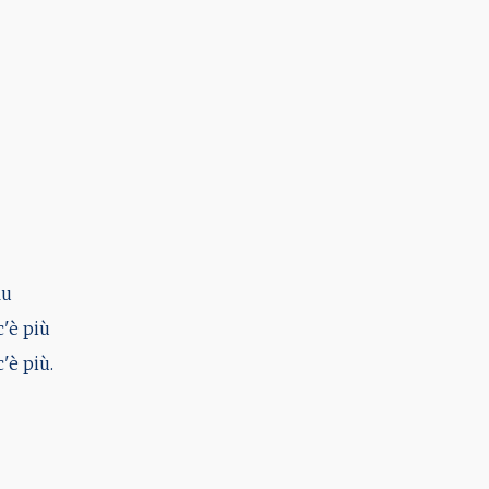
lu
c'è più
'è più.