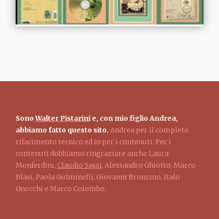
Sono
Walter Pistarini
e, con mio figlio Andrea,
abbiamo fatto questo sito.
Andrea per il completo
rifacimento tecnico ed io per i contenuti. Per i
contenuti dobbiamo ringraziare anche Laura
Monferdini,
Claudio Sassi
, Alessandro Ghiotto, Marco
Blasi, Paola Gulminelli, Giovanni Bronzino, Italo
Gnocchi e Marco Colombo.