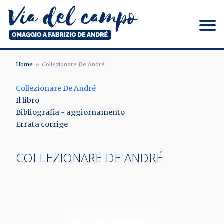
Salta
al
contenuto
principale
Via del campo
Home
Collezionare De André
BRICIOLE
Collezionare De André
DI
Il libro
PANE
Bibliografia - aggiornamento
Errata corrige
COLLEZIONARE DE ANDRÉ
PER RICHIEDERLO