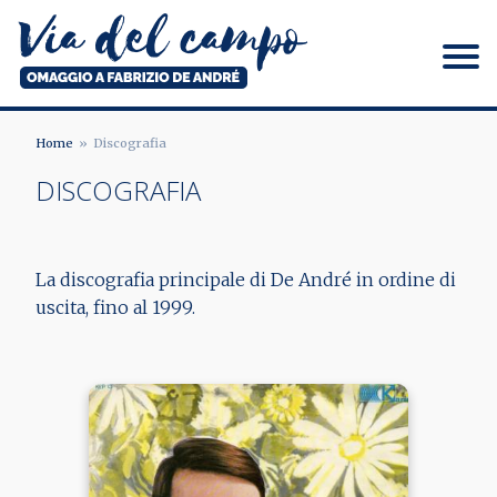
Salta
al
contenuto
principale
Via del campo
Home
Discografia
BRICIOLE
DISCOGRAFIA
DI
PANE
La discografia principale di De André in ordine di
uscita, fino al 1999.