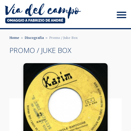
Salta
al
contenuto
principale
Via del campo
Home
Discografia
Promo / Juke Box
BRICIOLE
PROMO / JUKE BOX
DI
PANE