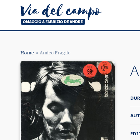
Salta
al
contenuto
principale
Via
del
campo
Home
Amico Fragile
BRICIOLE
A
DI
PANE
DUR
AUT
EDI