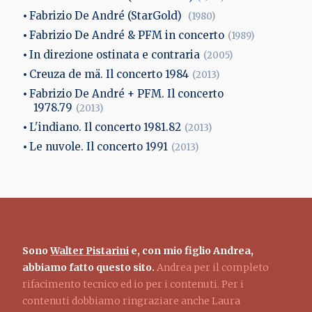
Fabrizio De André (StarGold)
(1980)
Fabrizio De André & PFM in concerto
(1989)
In direzione ostinata e contraria
(2005)
Creuza de mä. Il concerto 1984
(2013)
Fabrizio De André + PFM. Il concerto
1978.79
(2013)
L'indiano. Il concerto 1981.82
(2013)
Le nuvole. Il concerto 1991
(2013)
Sono
Walter Pistarini
e, con mio figlio Andrea,
abbiamo fatto questo sito.
Andrea per il completo
rifacimento tecnico ed io per i contenuti. Per i
contenuti dobbiamo ringraziare anche Laura