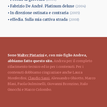
Fabrizio De André. Platinum deluxe
(2004)
In direzione ostinata e contraria
(2005)
effedia. Sulla mia cattiva strada
(2008)
Sono
Walter Pistarini
e, con mio figlio Andrea,
abbiamo fatto questo sito.
Andrea per il completo
rifacimento tecnico ed io per i contenuti. Per i
contenuti dobbiamo ringraziare anche Laura
Monferdini,
Claudio Sassi
, Alessandro Ghiotto, Marco
Blasi, Paola Gulminelli, Giovanni Bronzino, Italo
Gnocchi e Marco Colombo.