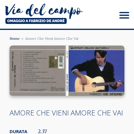
Salta
al
contenuto
principale
Via del campo
Home
Amore Che Vieni Amore Che Vai
BRICIOLE
DI
PANE
AMORE CHE VIENI AMORE CHE VAI
DURATA
2.37