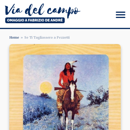
Salta
al
contenuto
principale
Via del campo
Home
Se Ti Tagliassero a Pezzetti
BRICIOLE
DI
PANE