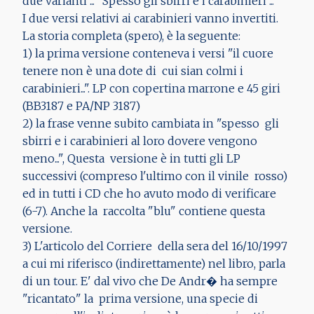
due varianti"... "Spesso gli sbirri e i carabinieri"...
I due versi relativi ai carabinieri vanno invertiti.
La storia completa (spero), è la seguente:
1) la prima versione conteneva i versi "il cuore
tenere non è una dote di cui sian colmi i
carabinieri...". LP con copertina marrone e 45 giri
(BB3187 e PA/NP 3187)
2) la frase venne subito cambiata in "spesso gli
sbirri e i carabinieri al loro dovere vengono
meno...", Questa versione è in tutti gli LP
successivi (compreso l'ultimo con il vinile rosso)
ed in tutti i CD che ho avuto modo di verificare
(6-7). Anche la raccolta "blu" contiene questa
versione.
3) L'articolo del Corriere della sera del 16/10/1997
a cui mi riferisco (indirettamente) nel libro, parla
di un tour. E' dal vivo che De Andr� ha sempre
"ricantato" la prima versione, una specie di