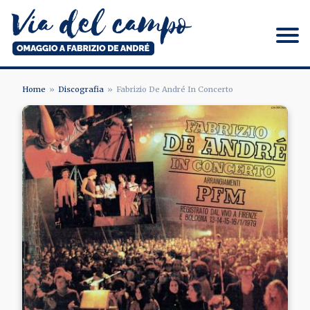
Salta
al
contenuto
principale
Via del campo
Home
Discografia
Fabrizio De André In Concerto
BRICIOLE
Image
DI
PANE