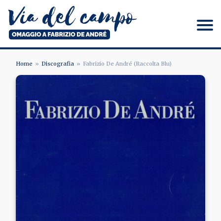
Salta
al
contenuto
principale
Via del campo
Home
Discografia
Fabrizio De André (Raccolta Blu)
BRICIOLE
Image
DI
PANE