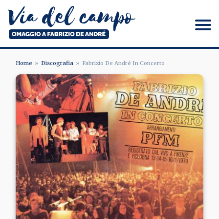
Salta
al
contenuto
principale
Via del campo
Home
Discografia
Fabrizio De André In Concerto
BRICIOLE
Image
DI
PANE