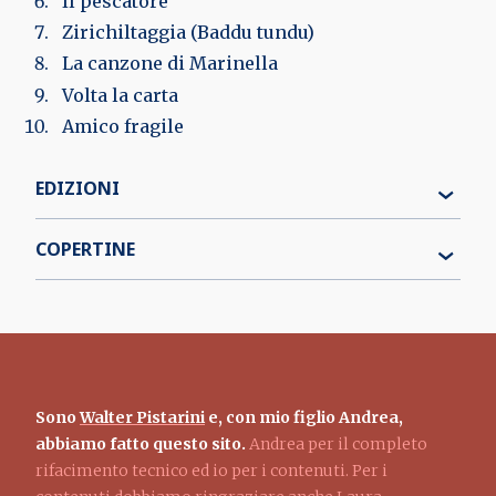
Il pescatore
Zirichiltaggia (Baddu tundu)
La canzone di Marinella
Volta la carta
Amico fragile
EDIZIONI
COPERTINE
Sono
Walter Pistarini
e, con mio figlio Andrea,
abbiamo fatto questo sito.
Andrea per il completo
rifacimento tecnico ed io per i contenuti. Per i