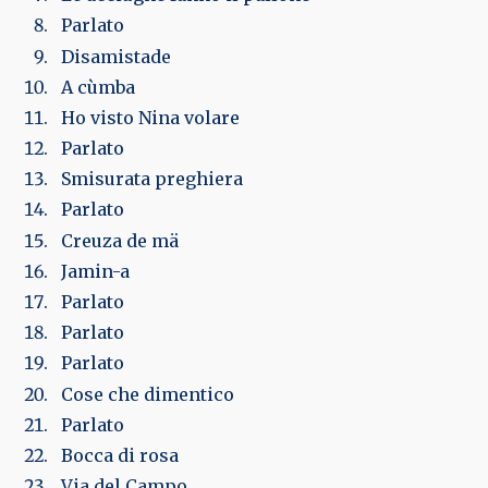
Parlato
Disamistade
A cùmba
Ho visto Nina volare
Parlato
Smisurata preghiera
Parlato
Creuza de mä
Jamin-a
Parlato
Parlato
Parlato
Cose che dimentico
Parlato
Bocca di rosa
Via del Campo