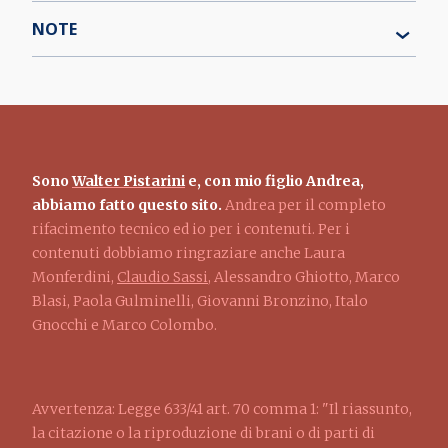
NOTE
Sono
Walter Pistarini
e, con mio figlio Andrea,
abbiamo fatto questo sito.
Andrea per il completo
rifacimento tecnico ed io per i contenuti. Per i
contenuti dobbiamo ringraziare anche Laura
Monferdini,
Claudio Sassi
, Alessandro Ghiotto, Marco
Blasi, Paola Gulminelli, Giovanni Bronzino, Italo
Gnocchi e Marco Colombo.
Avvertenza: Legge 633/41 art. 70 comma 1: "Il riassunto,
la citazione o la riproduzione di brani o di parti di