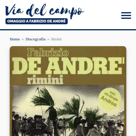
Salta
al
contenuto
principale
Via del campo
Home
Discografia
Rimini
BRICIOLE
Image
DI
PANE