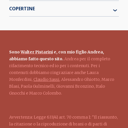
COPERTINE
Sono
Walter Pistarini
e, con mio figlio Andrea,
abbiamo fatto questo sito.
Andrea per il completo
rifacimento tecnico ed io per i contenuti. Per i
contenuti dobbiamo ringraziare anche Laura
Monferdini,
Claudio Sassi
, Alessandro Ghiotto, Marco
Blasi, Paola Gulminelli, Giovanni Bronzino, Italo
Gnocchi e Marco Colombo.
Avvertenza: Legge 633/41 art. 70 comma 1: "Il riassunto,
la citazione o la riproduzione di brani o di parti di