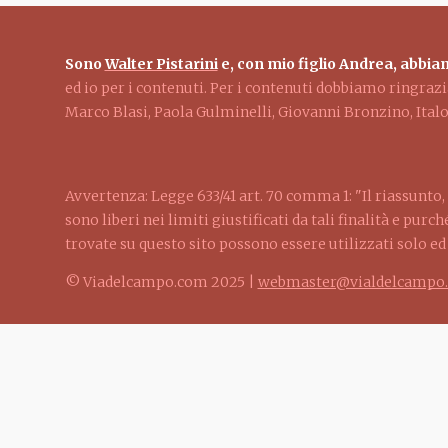
Sono
Walter Pistarini
e, con mio figlio Andrea, abbiam
ed io per i contenuti. Per i contenuti dobbiamo ringra
Marco Blasi, Paola Gulminelli, Giovanni Bronzino, Ita
Avvertenza: Legge 633/41 art. 70 comma 1: "Il riassunto, 
sono liberi nei limiti giustificati da tali finalità e pur
trovate su questo sito possono essere utilizzati solo e
© Viadelcampo.com 2025 |
webmaster@vialdelcampo