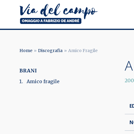
Salta
al
contenuto
principale
Via
del
campo
Home
Discografia
Amico Fragile
BRICIOLE
A
DI
BRANI
PANE
20
Amico fragile
E
N