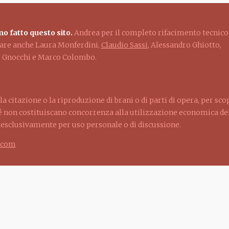
o fatto questo sito.
Andrea per il completo rifacimento tecnico
ziare anche Laura Monferdini,
Claudio Sassi
, Alessandro Ghiotto,
lo Gnocchi e Marco Colombo.
la citazione o la riproduzione di brani o di parti di opera, per sco
ché non costituiscano concorrenza alla utilizzazione economica dell
d esclusivamente per uso personale o di discussione.
.com