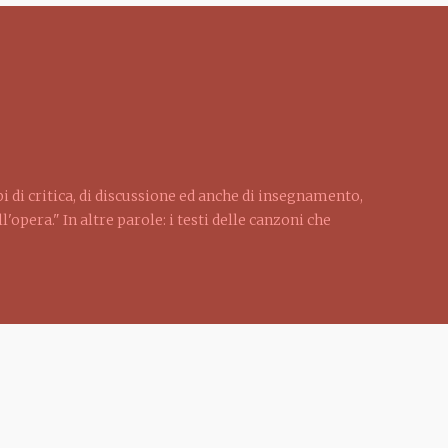
pi di critica, di discussione ed anche di insegnamento,
'opera." In altre parole: i testi delle canzoni che