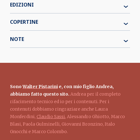
EDIZIONI
COPERTINE
NOTE
Sono
Walter Pistarini
e, con mio figlio Andrea,
abbiamo fatto questo sito.
Andrea per il completo
rifacimento tecnico ed io per i contenuti. Per i
contenuti dobbiamo ringraziare anche Laura
Monferdini,
Claudio Sassi
, Alessandro Ghiotto, Marco
Blasi, Paola Gulminelli, Giovanni Bronzino, Italo
Gnocchi e Marco Colombo.