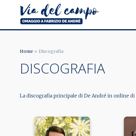
Salta
al
contenuto
principale
Via
del
campo
Home
Discografia
BRICIOLE
DISCOGRAFIA
DI
PANE
La discografia principale di De André in ordine di u