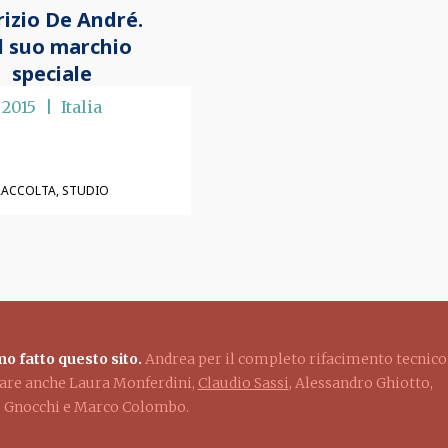
rizio De André.
l suo marchio
speciale
2015
Italia
RACCOLTA
STUDIO
o fatto questo sito.
Andrea per il completo rifacimento tecnico
ziare anche Laura Monferdini,
Claudio Sassi
, Alessandro Ghiotto,
lo Gnocchi e Marco Colombo.