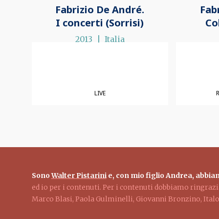
Fabrizio De André.
Fab
I concerti (Sorrisi)
Co
2013
Italia
LIVE
Sono
Walter Pistarini
e, con mio figlio Andrea, abbiam
ed io per i contenuti. Per i contenuti dobbiamo ringra
Marco Blasi, Paola Gulminelli, Giovanni Bronzino, Ita