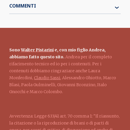
COMMENTI
Sono
Walter Pistarini
e, con mio figlio Andrea,
abbiamo fatto questo sito.
Andrea per il completo
rifacimento tecnico ed io per i contenuti. Per i
contenuti dobbiamo ringraziare anche Laura
Monferdini,
Claudio Sassi
, Alessandro Ghiotto, Marco
Blasi, Paola Gulminelli, Giovanni Bronzino, Italo
Gnocchi e Marco Colombo.
Avvertenza: Legge 633/41 art. 70 comma 1: "Il riassunto,
la citazione o la riproduzione di brani o di parti di
opera, per scopi di critica, di discussione ed anche di