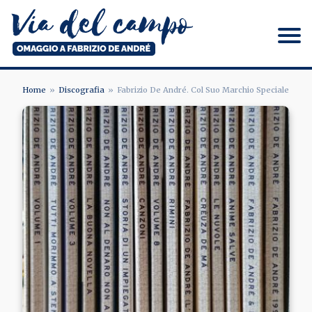
Salta
al
contenuto
principale
Via del campo
Home
Discografia
Fabrizio De André. Col Suo Marchio Speciale
BRICIOLE
Image
DI
PANE