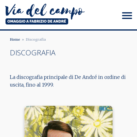
Salta
al
contenuto
principale
Via del campo
Home
Discografia
BRICIOLE
DISCOGRAFIA
DI
PANE
La discografia principale di De André in ordine di
uscita, fino al 1999.