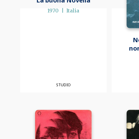
La buona Novella
1970
Italia
N
non
STUDIO