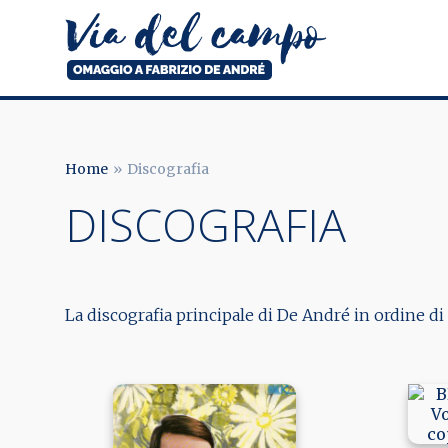
Salta
al
contenuto
principale
Via
del
campo
Home
Discografia
BRICIOLE
DISCOGRAFIA
DI
PANE
La discografia principale di De André in ordine di u