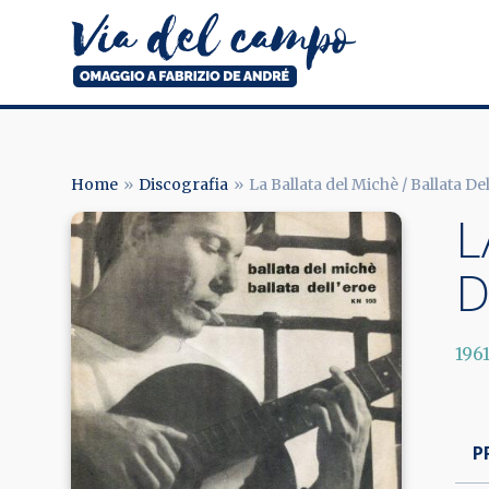
Salta
al
contenuto
principale
Via
del
campo
Home
Discografia
La Ballata del Michè / Ballata Del
BRICIOLE
L
Image
DI
D
PANE
196
P