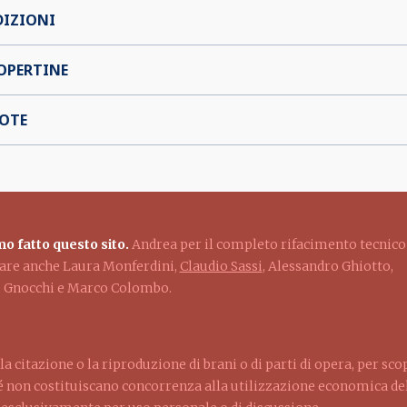
DIZIONI
OPERTINE
OTE
o fatto questo sito.
Andrea per il completo rifacimento tecnico
ziare anche Laura Monferdini,
Claudio Sassi
, Alessandro Ghiotto,
lo Gnocchi e Marco Colombo.
la citazione o la riproduzione di brani o di parti di opera, per sco
ché non costituiscano concorrenza alla utilizzazione economica dell