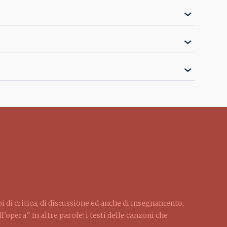
pi di critica, di discussione ed anche di insegnamento,
'opera." In altre parole: i testi delle canzoni che