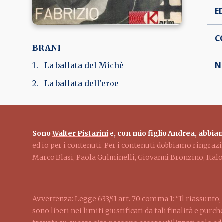
E
C
BRANI
N
La ballata del Michè
La ballata dell'eroe
Sono
Walter Pistarini
e, con mio figlio Andrea, abbiam
ed io per i contenuti. Per i contenuti dobbiamo ringra
Marco Blasi, Paola Gulminelli, Giovanni Bronzino, Ita
Avvertenza: Legge 633/41 art. 70 comma 1: "Il riassunto, 
sono liberi nei limiti giustificati da tali finalità e pur