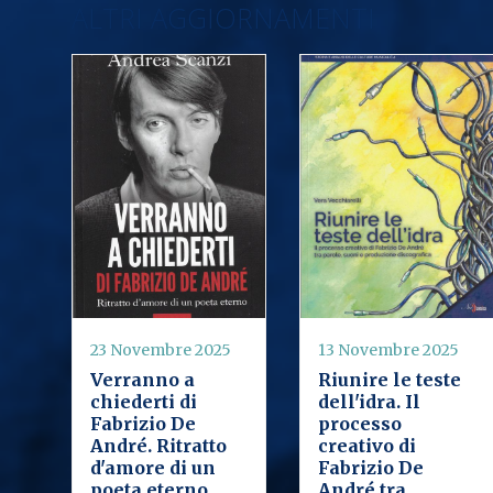
ALTRI AGGIORNAMENTI
23 Novembre 2025
13 Novembre 2025
Verranno a
Riunire le teste
chiederti di
dell'idra. Il
Fabrizio De
processo
André. Ritratto
creativo di
d'amore di un
Fabrizio De
poeta eterno
André tra