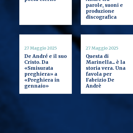
parole, suoni e
produzione
discografica
27 Maggio 2025
27 Maggio 2025
De André e il suo
Questa di
Cristo. Da
Marinella... è la
«Smisurata
storia vera. Una
preghiera» a
favola per
«Preghiera in
Fabrizio De
gennaio»
Andrè