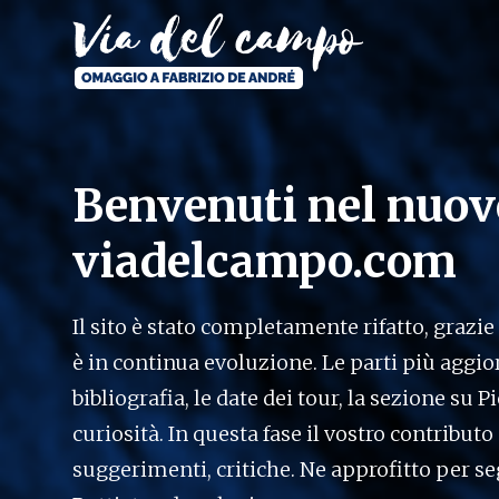
Salta
al
contenuto
principale
Via
del
campo
Benvenuti nel nuovo
viadelcampo.com
Il sito è stato completamente rifatto, grazi
è in continua evoluzione. Le parti più aggior
bibliografia, le date dei tour, la sezione su 
curiosità. In questa fase il vostro contribu
suggerimenti, critiche. Ne approfitto per se