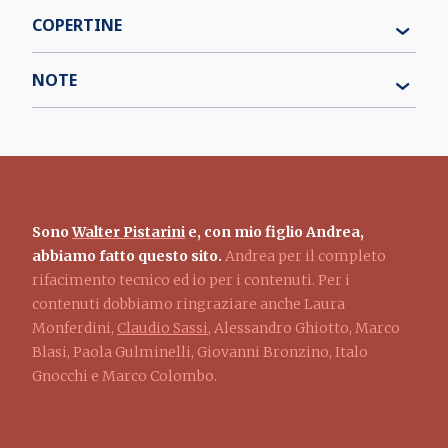
COPERTINE
NOTE
Sono
Walter Pistarini
e, con mio figlio Andrea,
abbiamo fatto questo sito.
Andrea per il completo
rifacimento tecnico ed io per i contenuti. Per i
contenuti dobbiamo ringraziare anche Laura
Monferdini,
Claudio Sassi
, Alessandro Ghiotto, Marco
Blasi, Paola Gulminelli, Giovanni Bronzino, Italo
Gnocchi e Marco Colombo.