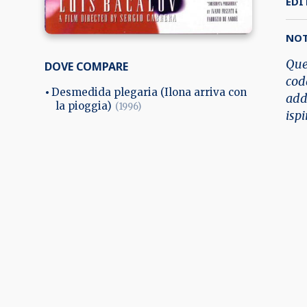
EDI
NO
Que
DOVE COMPARE
coda
Desmedida plegaria (Ilona arriva con
addi
la pioggia)
(1996)
ispi