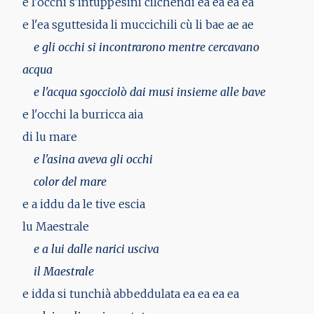
e l'occhi s'intuppesini cilchendi ea ea ea ea
e l'ea sguttesida li muccichili cù li bae ae ae
e gli occhi si incontrarono mentre cercavano
acqua
e l'acqua sgocciolò dai musi insieme alle bave
e l'occhi la burricca aia
di lu mare
e l'asina aveva gli occhi
color del mare
e a iddu da le tive escia
lu Maestrale
e a lui dalle narici usciva
il Maestrale
e idda si tunchià abbeddulata ea ea ea ea