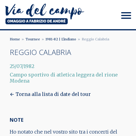
Salta
al
contenuto
principale
Via del campo
Home
Tournee
1981-82 | L'indiano
Reggio Calabria
BRICIOLE
REGGIO CALABRIA
DI
25/07/1982
PANE
Campo sportivo di atletica leggera del rione
Modena
← Torna alla lista di date del tour
NOTE
Ho notato che nel vostro sito tra i concerti del