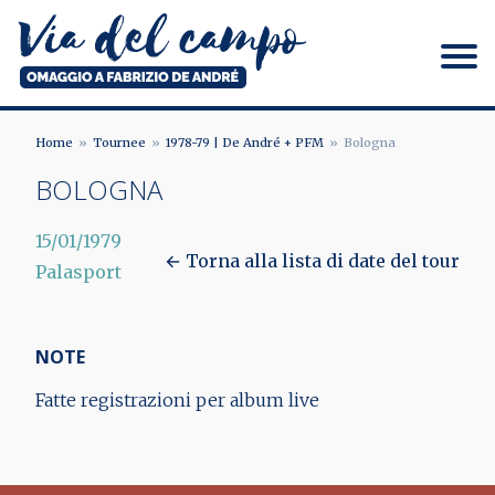
Salta
al
contenuto
principale
Via del campo
Home
Tournee
1978-79 | De André + PFM
Bologna
BRICIOLE
BOLOGNA
DI
15/01/1979
PANE
← Torna alla lista di date del tour
Palasport
NOTE
Fatte registrazioni per album live