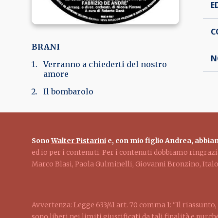
E
C
BRANI
N
Verranno a chiederti del nostro
amore
Il bombarolo
Sono
Walter Pistarini
e, con mio figlio Andrea, abbiam
ed io per i contenuti. Per i contenuti dobbiamo ringra
Marco Blasi, Paola Gulminelli, Giovanni Bronzino, Ita
Avvertenza: Legge 633/41 art. 70 comma 1: "Il riassunto, 
sono liberi nei limiti giustificati da tali finalità e pur