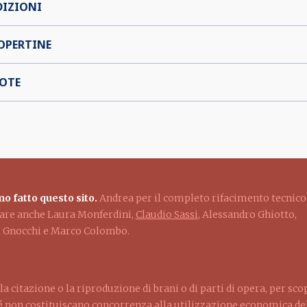
DIZIONI
OPERTINE
OTE
o fatto questo sito.
Andrea per il completo rifacimento tecnico
ziare anche Laura Monferdini,
Claudio Sassi
, Alessandro Ghiotto,
lo Gnocchi e Marco Colombo.
la citazione o la riproduzione di brani o di parti di opera, per sco
ché non costituiscano concorrenza alla utilizzazione economica dell