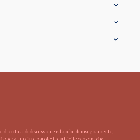
pi di critica, di discussione ed anche di insegnamento,
'opera." In altre parole: i testi delle canzoni che