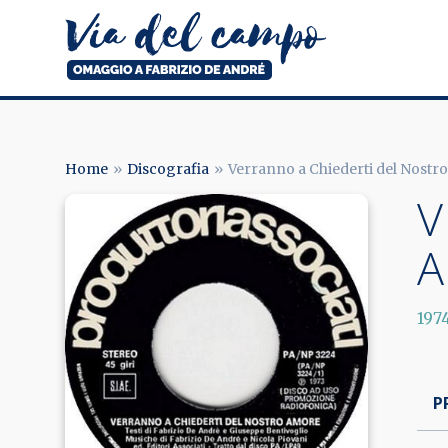
Salta
al
contenuto
principale
Via
del
campo
Home
Discografia
Verranno a Chiederti del Nostr
BRICIOLE
V
Image
DI
A
PANE
197
P