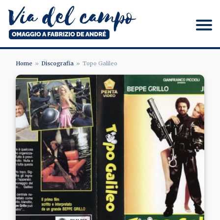
Salta
al
contenuto
principale
Via del campo
Home
Discografia
Topo Galileo
BRICIOLE
Image
DI
PANE