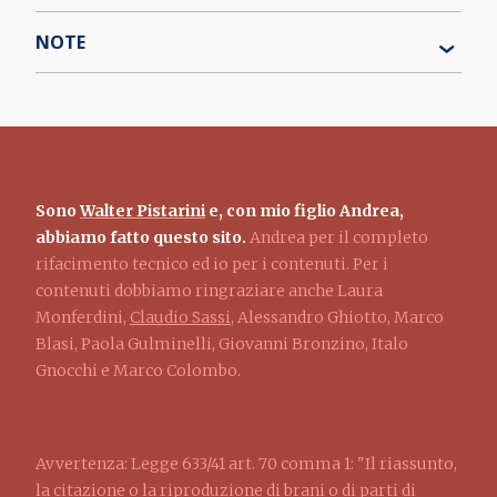
NOTE
Sono
Walter Pistarini
e, con mio figlio Andrea,
abbiamo fatto questo sito.
Andrea per il completo
rifacimento tecnico ed io per i contenuti. Per i
contenuti dobbiamo ringraziare anche Laura
Monferdini,
Claudio Sassi
, Alessandro Ghiotto, Marco
Blasi, Paola Gulminelli, Giovanni Bronzino, Italo
Gnocchi e Marco Colombo.
Avvertenza: Legge 633/41 art. 70 comma 1: "Il riassunto,
la citazione o la riproduzione di brani o di parti di