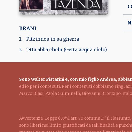
C
N
BRANI
Pitzinnos in sa gherra
'etta abba chelu (Getta acqua cielo)
Sono
Walter Pistarini
e, con mio figlio Andrea, abbiam
ed io per i contenuti. Per i contenuti dobbiamo ringra
Marco Blasi, Paola Gulminelli, Giovanni Bronzino, Ita
Avvertenza: Legge 633/41 art. 70 comma 1: "Il riassunto, 
sono liberi nei limiti giustificati da tali finalità e pur