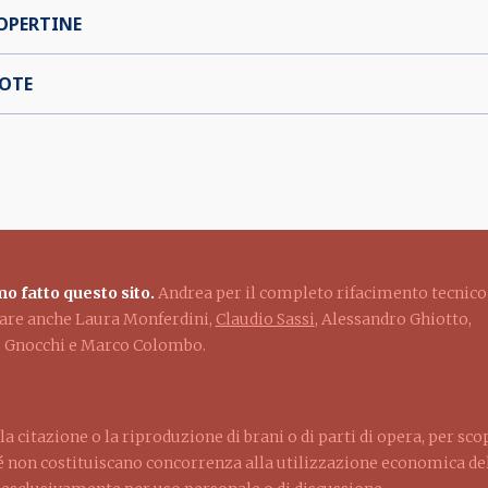
OPERTINE
OTE
o fatto questo sito.
Andrea per il completo rifacimento tecnico
ziare anche Laura Monferdini,
Claudio Sassi
, Alessandro Ghiotto,
lo Gnocchi e Marco Colombo.
la citazione o la riproduzione di brani o di parti di opera, per sco
ché non costituiscano concorrenza alla utilizzazione economica dell