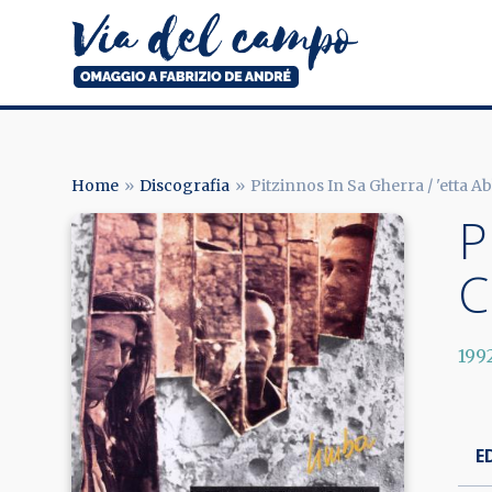
Salta
al
contenuto
principale
Via
del
campo
Home
Discografia
Pitzinnos In Sa Gherra / 'etta 
BRICIOLE
P
Image
DI
C
PANE
199
E