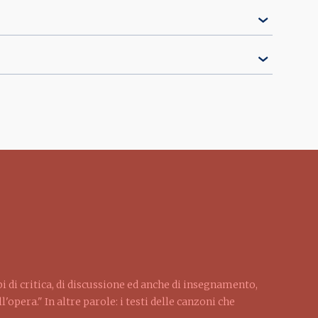
pi di critica, di discussione ed anche di insegnamento,
'opera." In altre parole: i testi delle canzoni che