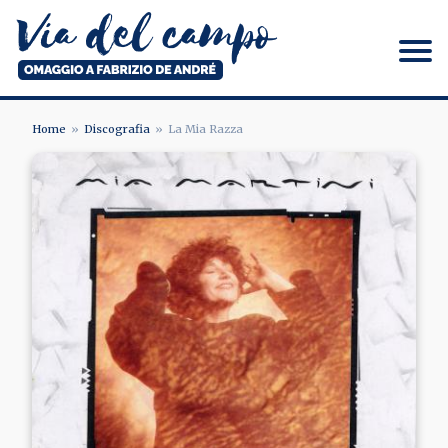
Salta
al
contenuto
principale
Via del campo
Home
Discografia
La Mia Razza
BRICIOLE
Image
DI
PANE