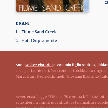
C
BRANI
Fiume Sand Creek
Hotel Supramonte
Sono
Walter Pistarini
e, con mio figlio Andrea, abbiam
ed io per i contenuti. Per i contenuti dobbiamo ringra
Marco Blasi, Paola Gulminelli, Giovanni Bronzino, Ita
Avvertenza: Legge 633/41 art. 70 comma 1: "Il riassunto, 
sono liberi nei limiti giustificati da tali finalità e pur