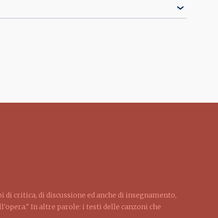
pi di critica, di discussione ed anche di insegnamento,
'opera." In altre parole: i testi delle canzoni che