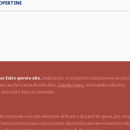
OPERTINE
o fatto questo sito.
Andrea per il completo rifacimento tecnico
ziare anche Laura Monferdini,
Claudio Sassi
, Alessandro Ghiotto,
lo Gnocchi e Marco Colombo.
la citazione o la riproduzione di brani o di parti di opera, per sco
ché non costituiscano concorrenza alla utilizzazione economica dell