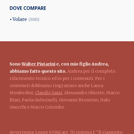
DOVE COMPARE
Volare
(1985)
Sono
Walter Pistarini
e, con mio figlio Andrea,
abbiamo fatto questo sito.
Andrea per il completo
rifacimento tecnico ed io per i contenuti. Per i
contenuti dobbiamo ringraziare anche Laura
Monferdini,
Claudio Sassi
, Alessandro Ghiotto, Marco
Blasi, Paola Gulminelli, Giovanni Bronzino, Italo
Gnocchi e Marco Colombo.
Avvertenza: Legge 633/41 art. 70 comma 1: "Il riassunto,