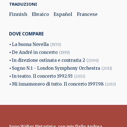
TRADUZIONI
Finnish
Ebraico
Español
Francese
DOVE COMPARE
La buona Novella
(1970)
De André in concerto
(1999)
In direzione ostinata e contraria 2
(2006)
Sogno N.1 - London Symphony Orchestra
(2011)
In teatro. Il concerto 1992.93
(2013)
Mi innamoravo di tutto. Il concerto 1997.98
(2013)
Sono
Walter Pistarini
e, con mio figlio Andrea,