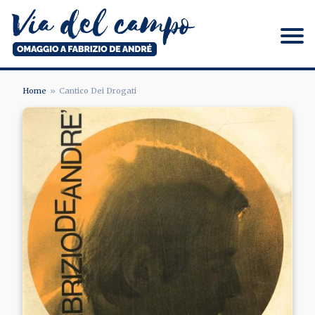
Salta
al
contenuto
principale
Via del campo
Home
Cantico Dei Drogati
BRICIOLE
DI
PANE