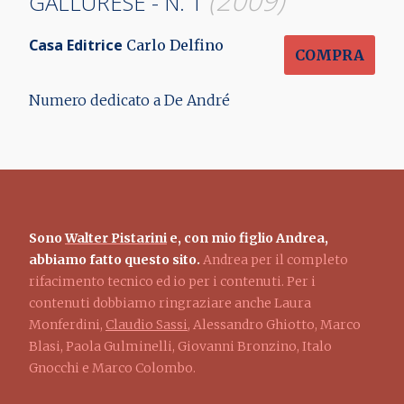
(2009)
GALLURESE - N. 1
Casa Editrice
Carlo Delfino
COMPRA
Numero dedicato a De André
Sono
Walter Pistarini
e, con mio figlio Andrea,
abbiamo fatto questo sito.
Andrea per il completo
rifacimento tecnico ed io per i contenuti. Per i
contenuti dobbiamo ringraziare anche Laura
Monferdini,
Claudio Sassi
, Alessandro Ghiotto, Marco
Blasi, Paola Gulminelli, Giovanni Bronzino, Italo
Gnocchi e Marco Colombo.