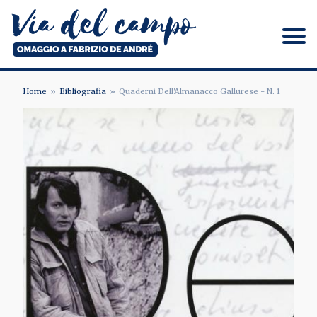
Salta
al
contenuto
principale
Via del campo
Home
Bibliografia
Quaderni Dell'Almanacco Gallurese - N. 1
BRICIOLE
DI
PANE