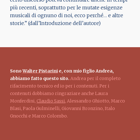
più recenti, soprattutto per le mutate esigenze
musicali di ognuno di noi, ecco perché… e altre
storie.” (dall’Introduzione dell’autore)
Sono
Walter Pistarini
e, con mio figlio Andrea,
abbiamo fatto questo sito.
Andrea per il completo
rifacimento tecnico ed io per i contenuti. Per i
contenuti dobbiamo ringraziare anche Laura
Monferdini,
Claudio Sassi
, Alessandro Ghiotto, Marco
Blasi, Paola Gulminelli, Giovanni Bronzino, Italo
Gnocchi e Marco Colombo.