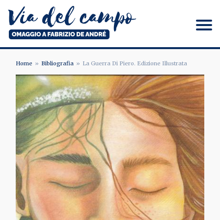
Salta
al
contenuto
principale
Via del campo
Home
Bibliografia
La Guerra Di Piero. Edizione Illustrata
BRICIOLE
DI
PANE