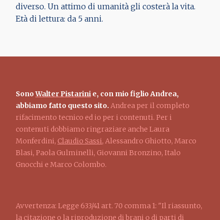
diverso. Un attimo di umanità gli costerà la vita.
Età di lettura: da 5 anni.
Sono
Walter Pistarini
e, con mio figlio Andrea,
abbiamo fatto questo sito.
Andrea per il completo
rifacimento tecnico ed io per i contenuti. Per i
contenuti dobbiamo ringraziare anche Laura
Monferdini,
Claudio Sassi
, Alessandro Ghiotto, Marco
Blasi, Paola Gulminelli, Giovanni Bronzino, Italo
Gnocchi e Marco Colombo.
Avvertenza: Legge 633/41 art. 70 comma 1: "Il riassunto,
la citazione o la riproduzione di brani o di parti di