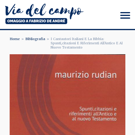
Salta
al
contenuto
principale
Via del campo
Home
Bibliografia
I Cantautori Italiani E La Bibbia:
Spunti,citazioni E Riferimenti All'Antico E Al
BRICIOLE
Nuovo Testamento
DI
PANE