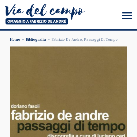
Salta
al
contenuto
principale
Via del campo
Home
Bibliografia
Fabrizio De André, Passaggi Di Tempo
BRICIOLE
DI
PANE