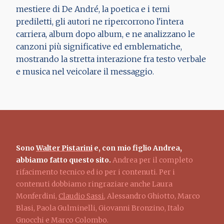
mestiere di De André, la poetica e i temi
prediletti, gli autori ne ripercorrono l'intera
carriera, album dopo album, e ne analizzano le
canzoni più significative ed emblematiche,
mostrando la stretta interazione fra testo verbale
e musica nel veicolare il messaggio.
Sono
Walter Pistarini
e, con mio figlio Andrea,
abbiamo fatto questo sito.
Andrea per il completo
rifacimento tecnico ed io per i contenuti. Per i
contenuti dobbiamo ringraziare anche Laura
Monferdini,
Claudio Sassi
, Alessandro Ghiotto, Marco
Blasi, Paola Gulminelli, Giovanni Bronzino, Italo
Gnocchi e Marco Colombo.