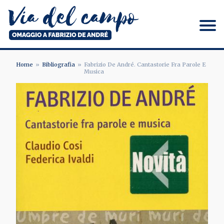
Salta
al
contenuto
principale
Via del campo
Home
Bibliografia
Fabrizio De André. Cantastorie Fra Parole E
Musica
BRICIOLE
DI
PANE